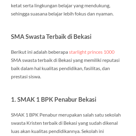
ketat serta lingkungan belajar yang mendukung,
sehingga suasana belajar lebih fokus dan nyaman.
SMA Swasta Terbaik di Bekasi
Berikut ini adalah beberapa
starlight princes 1000
SMA swasta terbaik di Bekasi yang memiliki reputasi
baik dalam hal kualitas pendidikan, fasilitas, dan
prestasi siswa.
1. SMAK 1 BPK Penabur Bekasi
SMAK 1 BPK Penabur merupakan salah satu sekolah
swasta Kristen terbaik di Bekasi yang sudah dikenal
luas akan kualitas pendidikannya. Sekolah ini