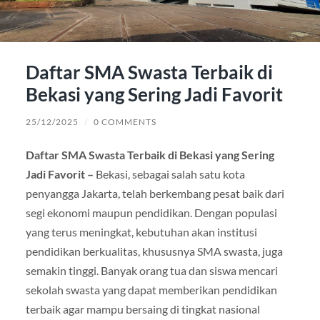
Daftar SMA Swasta Terbaik di
Bekasi yang Sering Jadi Favorit
25/12/2025
/
0 COMMENTS
Daftar SMA Swasta Terbaik di Bekasi yang Sering
Jadi Favorit –
Bekasi, sebagai salah satu kota
penyangga Jakarta, telah berkembang pesat baik dari
segi ekonomi maupun pendidikan. Dengan populasi
yang terus meningkat, kebutuhan akan institusi
pendidikan berkualitas, khususnya SMA swasta, juga
semakin tinggi. Banyak orang tua dan siswa mencari
sekolah swasta yang dapat memberikan pendidikan
terbaik agar mampu bersaing di tingkat nasional