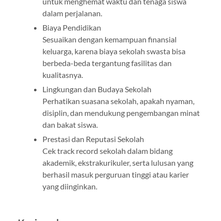
untuk menghemat waktu dan tenaga siswa
dalam perjalanan.
Biaya Pendidikan
Sesuaikan dengan kemampuan finansial
keluarga, karena biaya sekolah swasta bisa
berbeda-beda tergantung fasilitas dan
kualitasnya.
Lingkungan dan Budaya Sekolah
Perhatikan suasana sekolah, apakah nyaman,
disiplin, dan mendukung pengembangan minat
dan bakat siswa.
Prestasi dan Reputasi Sekolah
Cek track record sekolah dalam bidang
akademik, ekstrakurikuler, serta lulusan yang
berhasil masuk perguruan tinggi atau karier
yang diinginkan.