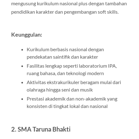
mengusung kurikulum nasional plus dengan tambahan
pendidikan karakter dan pengembangan soft skills.
Keunggulan:
Kurikulum berbasis nasional dengan
pendekatan saintifik dan karakter
Fasilitas lengkap seperti laboratorium IPA,
ruang bahasa, dan teknologi modern
Aktivitas ekstrakurikuler beragam mulai dari
olahraga hingga seni dan musik
Prestasi akademik dan non-akademik yang
konsisten di tingkat lokal dan nasional
2. SMA Taruna Bhakti