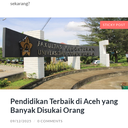
sekarang?
STICKY POST
Pendidikan Terbaik di Aceh yang
Banyak Disukai Orang
09/12/2025
/
0 COMMENTS