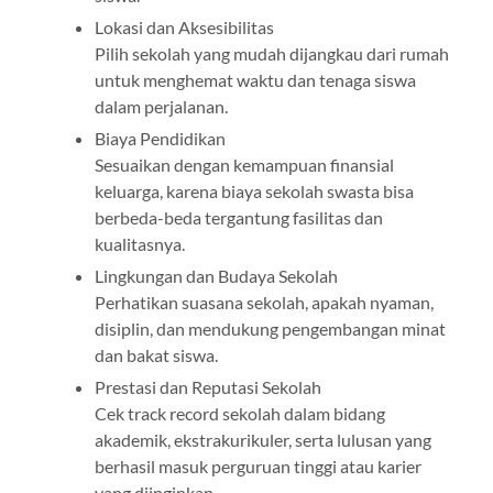
Lokasi dan Aksesibilitas
Pilih sekolah yang mudah dijangkau dari rumah
untuk menghemat waktu dan tenaga siswa
dalam perjalanan.
Biaya Pendidikan
Sesuaikan dengan kemampuan finansial
keluarga, karena biaya sekolah swasta bisa
berbeda-beda tergantung fasilitas dan
kualitasnya.
Lingkungan dan Budaya Sekolah
Perhatikan suasana sekolah, apakah nyaman,
disiplin, dan mendukung pengembangan minat
dan bakat siswa.
Prestasi dan Reputasi Sekolah
Cek track record sekolah dalam bidang
akademik, ekstrakurikuler, serta lulusan yang
berhasil masuk perguruan tinggi atau karier
yang diinginkan.