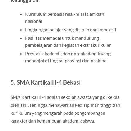
Keunggulan:
Kurikulum berbasis nilai-nilai Islam dan
nasional
Lingkungan belajar yang disiplin dan kondusif
Fasilitas memadai untuk mendukung
pembelajaran dan kegiatan ekstrakurikuler
Prestasi akademik dan non-akademik yang
menonjol di tingkat provinsi dan nasional
5. SMA Kartika III-4 Bekasi
SMA Kartika III-4 adalah sekolah swasta yang di kelola
oleh TNI, sehingga menawarkan kedisiplinan tinggi dan
kurikulum yang mengarah pada pengembangan
karakter dan kemampuan akademik siswa.