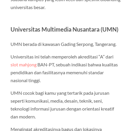
universitas besar.
Universitas Multimedia Nusantara (UMN)
UMN berada di kawasan Gading Serpong, Tangerang.
Universitas ini telah memperoleh akreditasi “A” dari
slot mahjong
BAN-PT, sebuah indikasi bahwa kualitas
pendidikan dan fasilitasnya memenuhi standar
nasional tinggi.
UMN cocok bagi kamu yang tertarik pada jurusan
seperti komunikasi, media, desain, teknik, seni,
teknologi informasi jurusan dengan orientasi kreatif
dan modern.
Mengingat akreditasinya bagus dan lokasinya