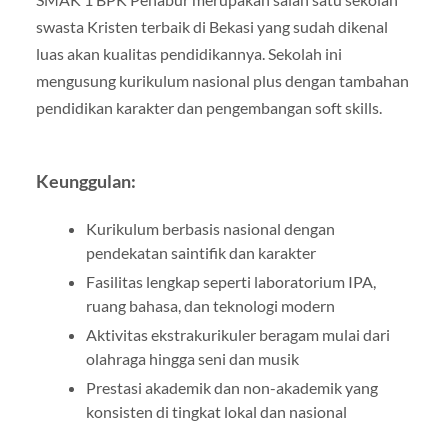
swasta Kristen terbaik di Bekasi yang sudah dikenal
luas akan kualitas pendidikannya. Sekolah ini
mengusung kurikulum nasional plus dengan tambahan
pendidikan karakter dan pengembangan soft skills.
Keunggulan:
Kurikulum berbasis nasional dengan
pendekatan saintifik dan karakter
Fasilitas lengkap seperti laboratorium IPA,
ruang bahasa, dan teknologi modern
Aktivitas ekstrakurikuler beragam mulai dari
olahraga hingga seni dan musik
Prestasi akademik dan non-akademik yang
konsisten di tingkat lokal dan nasional