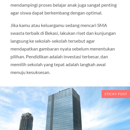
mendampingi proses belajar anak juga sangat penting
agar siswa dapat berkembang dengan optimal.
Jika kamu atau keluargamu sedang mencari SMA
swasta terbaik di Bekasi, lakukan riset dan kunjungan
langsung ke sekolah-sekolah tersebut agar
mendapatkan gambaran nyata sebelum menentukan
pilihan. Pendidikan adalah investasi terbesar, dan
memilih sekolah yang tepat adalah langkah awal
menuju kesuksesan.
STICKY POST