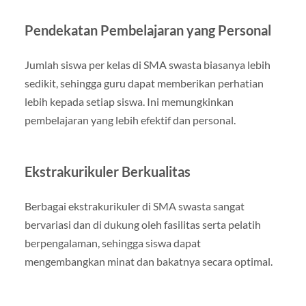
Pendekatan Pembelajaran yang Personal
Jumlah siswa per kelas di SMA swasta biasanya lebih
sedikit, sehingga guru dapat memberikan perhatian
lebih kepada setiap siswa. Ini memungkinkan
pembelajaran yang lebih efektif dan personal.
Ekstrakurikuler Berkualitas
Berbagai ekstrakurikuler di SMA swasta sangat
bervariasi dan di dukung oleh fasilitas serta pelatih
berpengalaman, sehingga siswa dapat
mengembangkan minat dan bakatnya secara optimal.