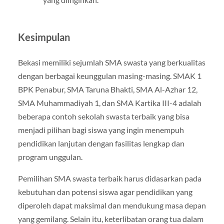
Kesimpulan
Bekasi memiliki sejumlah SMA swasta yang berkualitas
dengan berbagai keunggulan masing-masing. SMAK 1
BPK Penabur, SMA Taruna Bhakti, SMA Al-Azhar 12,
SMA Muhammadiyah 1, dan SMA Kartika III-4 adalah
beberapa contoh sekolah swasta terbaik yang bisa
menjadi pilihan bagi siswa yang ingin menempuh
pendidikan lanjutan dengan fasilitas lengkap dan
program unggulan.
Pemilihan SMA swasta terbaik harus didasarkan pada
kebutuhan dan potensi siswa agar pendidikan yang
diperoleh dapat maksimal dan mendukung masa depan
yang gemilang. Selain itu, keterlibatan orang tua dalam