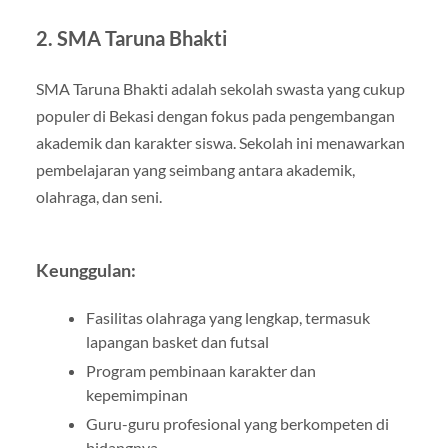
2. SMA Taruna Bhakti
SMA Taruna Bhakti adalah sekolah swasta yang cukup
populer di Bekasi dengan fokus pada pengembangan
akademik dan karakter siswa. Sekolah ini menawarkan
pembelajaran yang seimbang antara akademik,
olahraga, dan seni.
Keunggulan:
Fasilitas olahraga yang lengkap, termasuk
lapangan basket dan futsal
Program pembinaan karakter dan
kepemimpinan
Guru-guru profesional yang berkompeten di
bidangnya