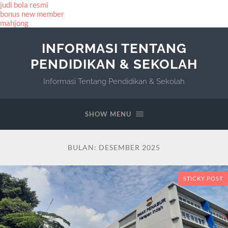
judi bola resmi
bonus new member
mahjong
INFORMASI TENTANG
PENDIDIKAN & SEKOLAH
Informasi Tentang Pendidikan & Sekolah
SHOW MENU
BULAN:
DESEMBER 2025
STICKY POST