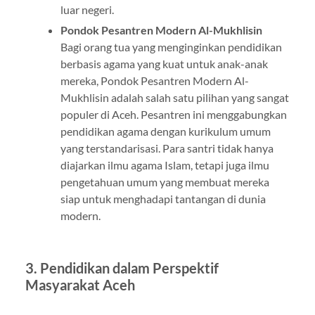
luar negeri.
Pondok Pesantren Modern Al-Mukhlisin
Bagi orang tua yang menginginkan pendidikan
berbasis agama yang kuat untuk anak-anak
mereka, Pondok Pesantren Modern Al-
Mukhlisin adalah salah satu pilihan yang sangat
populer di Aceh. Pesantren ini menggabungkan
pendidikan agama dengan kurikulum umum
yang terstandarisasi. Para santri tidak hanya
diajarkan ilmu agama Islam, tetapi juga ilmu
pengetahuan umum yang membuat mereka
siap untuk menghadapi tantangan di dunia
modern.
3.
Pendidikan dalam Perspektif
Masyarakat Aceh