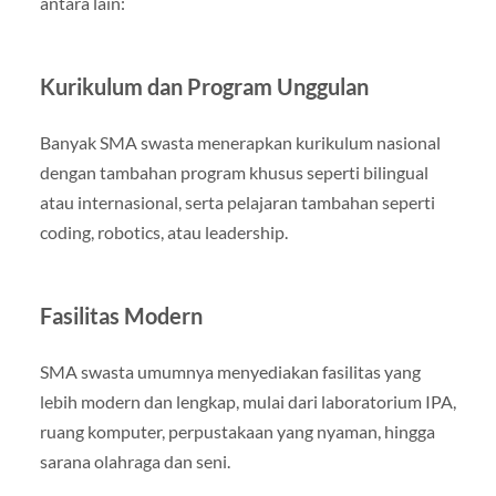
antara lain:
Kurikulum dan Program Unggulan
Banyak SMA swasta menerapkan kurikulum nasional
dengan tambahan program khusus seperti bilingual
atau internasional, serta pelajaran tambahan seperti
coding, robotics, atau leadership.
Fasilitas Modern
SMA swasta umumnya menyediakan fasilitas yang
lebih modern dan lengkap, mulai dari laboratorium IPA,
ruang komputer, perpustakaan yang nyaman, hingga
sarana olahraga dan seni.