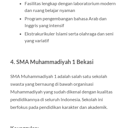
Fasilitas lengkap dengan laboratorium modern
dan ruang belajar nyaman
Program pengembangan bahasa Arab dan
Inggris yang intensif
Ekstrakurikuler Islami serta olahraga dan seni
yang variatif
4. SMA Muhammadiyah 1 Bekasi
SMA Muhammadiyah 1 adalah salah satu sekolah
swasta yang bernaung di bawah organisasi
Muhammadiyah yang sudah dikenal dengan kualitas
pendidikannya di seluruh Indonesia. Sekolah ini
berfokus pada pendidikan karakter dan akademik.