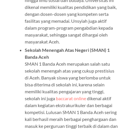
hingga ilmu sosial dan budaya. Universitas ini
dikenal memiliki kualitas pendidikan yang baik,
dengan dosen-dosen yang kompeten serta
fasilitas yang memadai. Unsyiah juga aktif
dalam program-program pengabdian kepada
masyarakat, sehingga sangat dihargai oleh
masyarakat Aceh.
Sekolah Menengah Atas Negeri (SMAN) 1
Banda Aceh
SMAN 1 Banda Aceh merupakan salah satu
sekolah menengah atas yang cukup prestisius
di Aceh. Banyak siswa yang berlomba untuk
bisa diterima di sekolah ini, karena selain
memiliki kualitas pengajaran yang tinggi,
sekolah ini juga
baccarat online
dikenal aktif
dalam kegiatan ekstrakurikuler dan berbagai
kompetisi. Lulusan SMAN 1 Banda Aceh sering
kali berhasil meraih berbagai penghargaan dan
masuk ke perguruan tinggi terbaik di dalam dan