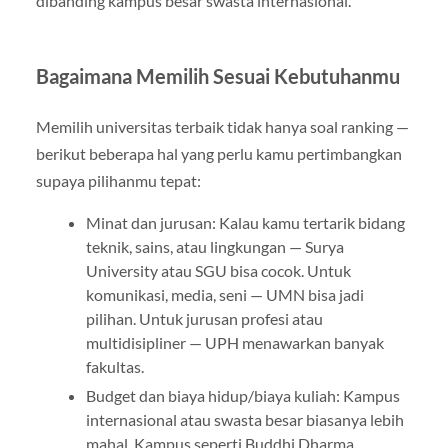
dibanding kampus besar swasta internasional.
Bagaimana Memilih Sesuai Kebutuhanmu
Memilih universitas terbaik tidak hanya soal ranking —
berikut beberapa hal yang perlu kamu pertimbangkan
supaya pilihanmu tepat:
Minat dan jurusan: Kalau kamu tertarik bidang
teknik, sains, atau lingkungan — Surya
University atau SGU bisa cocok. Untuk
komunikasi, media, seni — UMN bisa jadi
pilihan. Untuk jurusan profesi atau
multidisipliner — UPH menawarkan banyak
fakultas.
Budget dan biaya hidup/biaya kuliah: Kampus
internasional atau swasta besar biasanya lebih
mahal. Kampus seperti Buddhi Dharma