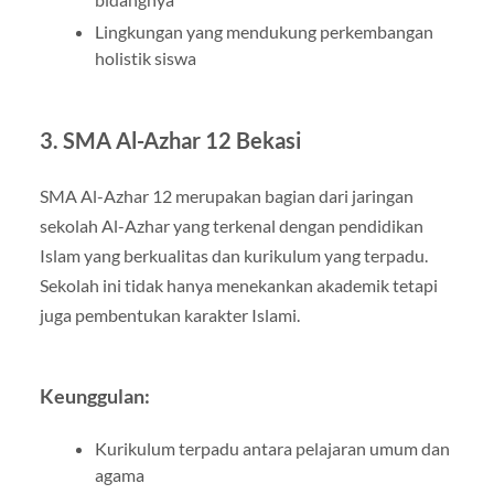
Lingkungan yang mendukung perkembangan
holistik siswa
3. SMA Al-Azhar 12 Bekasi
SMA Al-Azhar 12 merupakan bagian dari jaringan
sekolah Al-Azhar yang terkenal dengan pendidikan
Islam yang berkualitas dan kurikulum yang terpadu.
Sekolah ini tidak hanya menekankan akademik tetapi
juga pembentukan karakter Islami.
Keunggulan:
Kurikulum terpadu antara pelajaran umum dan
agama