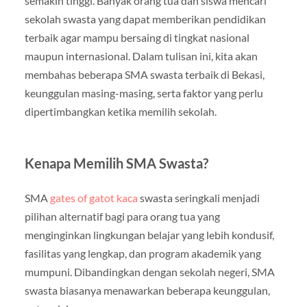
semakin tinggi. Banyak orang tua dan siswa mencari
sekolah swasta yang dapat memberikan pendidikan
terbaik agar mampu bersaing di tingkat nasional
maupun internasional. Dalam tulisan ini, kita akan
membahas beberapa SMA swasta terbaik di Bekasi,
keunggulan masing-masing, serta faktor yang perlu
dipertimbangkan ketika memilih sekolah.
Kenapa Memilih SMA Swasta?
SMA
gates of gatot kaca
swasta seringkali menjadi
pilihan alternatif bagi para orang tua yang
menginginkan lingkungan belajar yang lebih kondusif,
fasilitas yang lengkap, dan program akademik yang
mumpuni. Dibandingkan dengan sekolah negeri, SMA
swasta biasanya menawarkan beberapa keunggulan,