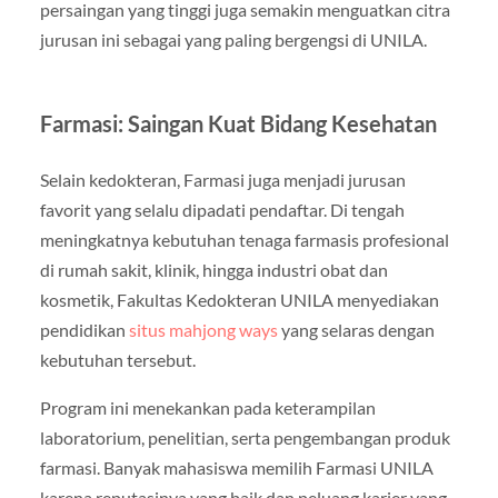
persaingan yang tinggi juga semakin menguatkan citra
jurusan ini sebagai yang paling bergengsi di UNILA.
Farmasi: Saingan Kuat Bidang Kesehatan
Selain kedokteran, Farmasi juga menjadi jurusan
favorit yang selalu dipadati pendaftar. Di tengah
meningkatnya kebutuhan tenaga farmasis profesional
di rumah sakit, klinik, hingga industri obat dan
kosmetik, Fakultas Kedokteran UNILA menyediakan
pendidikan
situs mahjong ways
yang selaras dengan
kebutuhan tersebut.
Program ini menekankan pada keterampilan
laboratorium, penelitian, serta pengembangan produk
farmasi. Banyak mahasiswa memilih Farmasi UNILA
karena reputasinya yang baik dan peluang karier yang