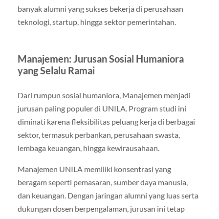
banyak alumni yang sukses bekerja di perusahaan
teknologi, startup, hingga sektor pemerintahan.
Manajemen: Jurusan Sosial Humaniora
yang Selalu Ramai
Dari rumpun sosial humaniora, Manajemen menjadi
jurusan paling populer di UNILA. Program studi ini
diminati karena fleksibilitas peluang kerja di berbagai
sektor, termasuk perbankan, perusahaan swasta,
lembaga keuangan, hingga kewirausahaan.
Manajemen UNILA memiliki konsentrasi yang
beragam seperti pemasaran, sumber daya manusia,
dan keuangan. Dengan jaringan alumni yang luas serta
dukungan dosen berpengalaman, jurusan ini tetap