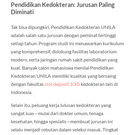
Pendidikan Kedokteran: Jurusan Paling
Diminati
Tak bisa dipungkiri, Pendidikan Kedokteran UNILA
adalah salah satu jurusan dengan peminat tertinggi
setiap tahun. Program studi ini menawarkan kurikulum
yang komprehensif, didukung fasilitas laboratorium
modern, serta jaringan rumah sakit pendidikan yang
kuat. Banyak calon mahasiswa menilai Pendidikan
Kedokteran UNILA memiliki kualitas yang bersaing
dengan fakultas
slot deposit 10rb
kedokteran lain di
Indonesia.
Selain itu, peluang kerja lulusan kedokteran yang
sangat luas—mulai dari dokter umum, tenaga
kesehatan, hingga spesialis—membuat jurusan ini
selalu menjadi rebutan dalam seleksi masuk. Tingkat