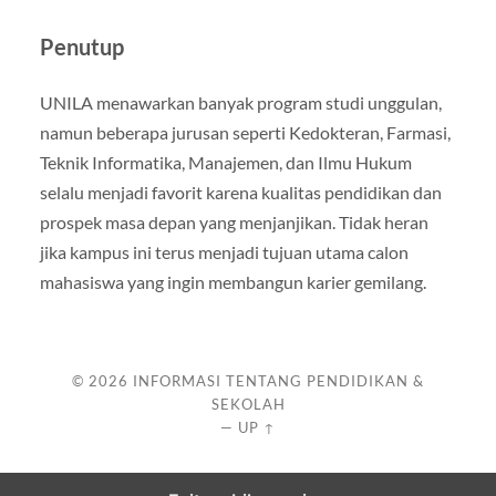
Penutup
UNILA menawarkan banyak program studi unggulan,
namun beberapa jurusan seperti Kedokteran, Farmasi,
Teknik Informatika, Manajemen, dan Ilmu Hukum
selalu menjadi favorit karena kualitas pendidikan dan
prospek masa depan yang menjanjikan. Tidak heran
jika kampus ini terus menjadi tujuan utama calon
mahasiswa yang ingin membangun karier gemilang.
© 2026
INFORMASI TENTANG PENDIDIKAN &
SEKOLAH
—
UP ↑